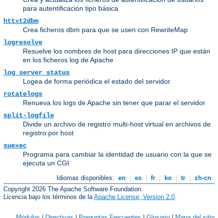
para autentificación tipo básica
httxt2dbm
Crea ficheros dbm para que se usen con RewriteMap
logresolve
Resuelve los nombres de host para direcciones IP que están
en los ficheros log de Apache
log_server_status
Logea de forma periódica el estado del servidor.
rotatelogs
Renueva los logs de Apache sin tener que parar el servidor
split-logfile
Divide un archivo de registro multi-host virtual en archivos de
registro por host
suexec
Programa para cambiar la identidad de usuario con la que se
ejecuta un CGI
Idiomas disponibles:
en
|
es
|
fr
|
ko
|
tr
|
zh-cn
Copyright 2026 The Apache Software Foundation.
Licencia bajo los términos de la
Apache License, Version 2.0
.
Módulos
|
Directivas
|
Preguntas Frecuentes
|
Glosario
|
Mapa del sitio