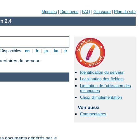
Modules
|
Directives
|
FAQ
|
Glossaire
|
Plan du site
n 2.4
Disponibles:
en
|
fr
|
ja
|
ko
|
tr
mentaires du serveur.
Identification du serveur
Localisation des fichiers
Limitation de l'utilisation des
ressources
Choix d'implémentation
Voir aussi
Commentaires
 les documents générés par le