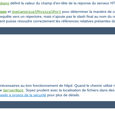
définit la valeur du champ d'en-tête de la réponse du serveur H
okens
et
pour déterminer la manière de c
Name
UseCanonicalPhysicalPort
uête vers un répertoire, mais n'ajoute pas le slash final au nom du répe
 client puisse résoudre correctement les références relatives présentes 
iers nécessaires au bon fonctionnement de httpd. Quand le chemin utilis
ive
. Soyez prudent avec la localisation de fichiers dans des 
ServerRoot
seils à propos de la sécurité
pour plus de détails.