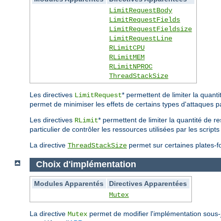
LimitRequestBody
LimitRequestFields
LimitRequestFieldsize
LimitRequestLine
RLimitCPU
RLimitMEM
RLimitNPROC
ThreadStackSize
Les directives
* permettent de limiter la quan
LimitRequest
permet de minimiser les effets de certains types d'attaques p
Les directives
* permettent de limiter la quantité de r
RLimit
particulier de contrôler les ressources utilisées par les scri
La directive
permet sur certaines plates-for
ThreadStackSize
Choix d'implémentation
Modules Apparentés
Directives Apparentées
Mutex
La directive
permet de modifier l'implémentation sous
Mutex