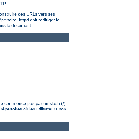
TTP.
onstruire des URLs vers ses
rtoire, httpd doit rediriger le
dans le document.
é ne commence pas par un slash (/),
répertoires où les utilisateurs non