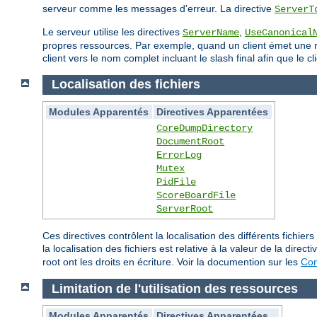
serveur comme les messages d'erreur. La directive
ServerT
Le serveur utilise les directives
,
ServerName
UseCanonical
propres ressources. Par exemple, quand un client émet une req
client vers le nom complet incluant le slash final afin que le
Localisation des fichiers
Modules Apparentés
Directives Apparentées
CoreDumpDirectory
DocumentRoot
ErrorLog
Mutex
PidFile
ScoreBoardFile
ServerRoot
Ces directives contrôlent la localisation des différents fich
la localisation des fichiers est relative à la valeur de la direct
root ont les droits en écriture. Voir la documention sur les
Con
Limitation de l'utilisation des ressources
Modules Apparentés
Directives Apparentées