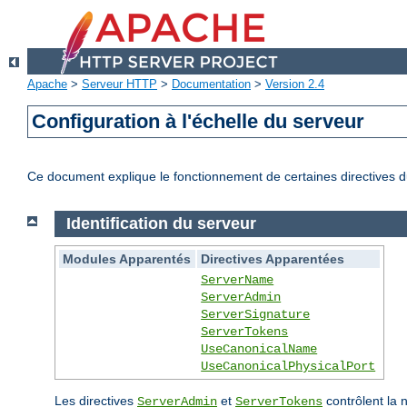
Apache
>
Serveur HTTP
>
Documentation
>
Version 2.4
Configuration à l'échelle du serveur
Ce document explique le fonctionnement de certaines directives du
Identification du serveur
Modules Apparentés
Directives Apparentées
ServerName
ServerAdmin
ServerSignature
ServerTokens
UseCanonicalName
UseCanonicalPhysicalPort
Les directives
et
contrôlent la 
ServerAdmin
ServerTokens