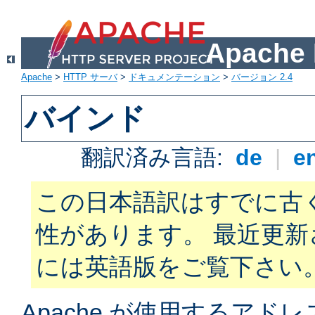
Apach
Apache
>
HTTP サーバ
>
ドキュメンテーション
>
バージョン 2.4
バインド
翻訳済み言語:
de
|
e
この日本語訳はすでに古
性があります。 最近更
には英語版をご覧下さい
Apache が使用するアド