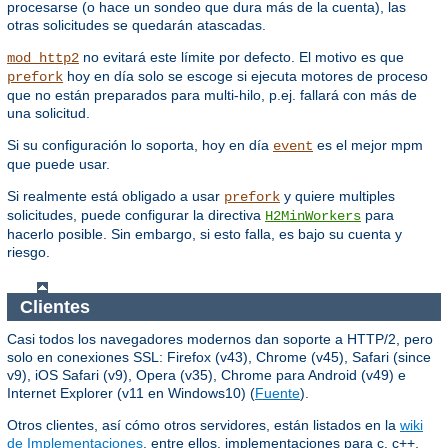
procesarse (o hace un sondeo que dura más de la cuenta), las
otras solicitudes se quedarán atascadas.
no evitará este límite por defecto. El motivo es que
mod_http2
hoy en día solo se escoge si ejecuta motores de proceso
prefork
que no están preparados para multi-hilo, p.ej. fallará con más de
una solicitud.
Si su configuración lo soporta, hoy en día
es el mejor mpm
event
que puede usar.
Si realmente está obligado a usar
y quiere multiples
prefork
solicitudes, puede configurar la directiva
para
H2MinWorkers
hacerlo posible. Sin embargo, si esto falla, es bajo su cuenta y
riesgo.
Clientes
Casi todos los navegadores modernos dan soporte a HTTP/2, pero
solo en conexiones SSL: Firefox (v43), Chrome (v45), Safari (since
v9), iOS Safari (v9), Opera (v35), Chrome para Android (v49) e
Internet Explorer (v11 en Windows10) (
Fuente
).
Otros clientes, así cómo otros servidores, están listados en la
wiki
de Implementaciones
, entre ellos, implementaciones para c, c++,