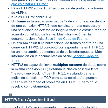
qué es binario HTTP/2?
h2
es HTTP/2 sobre TLS (negociación de protocolo a través
de ALPN).
h2c
es HTTP/2 sobre TCP.
Un
frame
es la unidad más pequeña de comunicación dentro
de una conexión HTTP/2, que consiste en una cabecera y
una secuencia de octetos de longitud variable estructurada de
acuerdo con el tipo de frame. Más información en la
documentación oficial
Sección de Capa de Frame
.
Un
stream
es un flujo bidireccional de frames dentro de una
conexión HTTP/2. El concepto correspondiente en HTTP 1.1
es un intercambio de mensajes de solicitud/respuesta. Más
información en la documentación oficial
Sección Capa de
Stream
.
HTTP/2 es capaz de llevar
múltiples streams
de datos sobre
la misma conexión TCP, evitando la clásica solicitud lenta
"head-of-line blocking" de HTTP 1.1 y evitando generar
múltiples conexiones TCP para cada solicitud/respuesta
(KeepAlive parcheó el problema en HTTP 1.1 pero no lo
resolvió completamente).
HTTP/2 en Apache httpd
El protocolo HTTP/2 se implementa con su propio módulo httpd,