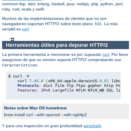
common lisp, dart, erlang, haskell, java, nodejs, php, python, perl,
ruby, rust, scala y swift.
Muchos de las implementaciones de clientes que no son
navegadores soportan HTTP/2 sobre texto plano, h2c. La más
versátil es
curl
.
Herramientas útiles para depurar HTTP/2
La primera herramienta a mencionar es por supuesto
curl
. Por favor
asegúrese de que su versión soporta HTTP/2 comprobando sus
:
Características
$ curl 
-
V

    curl 
7.45
.
0
(
x86_64-apple-darwin15
.
0.0
)
 libcurl
/
Protocols
:
 dict file ftp ftps gopher http https 
Features
:
IPv6
Largefile
 NTLM NTLM_WB SSL libz T
Notas sobre Mac OS homebrew
brew install curl --with-openssl --with-nghttp2
Y para una inspección en gran profundidad
wireshark
.