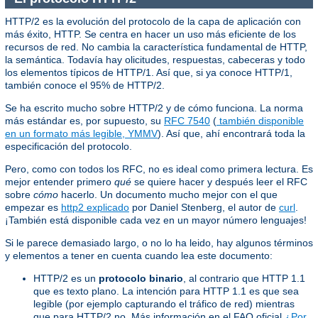
HTTP/2 es la evolución del protocolo de la capa de aplicación con
más éxito, HTTP. Se centra en hacer un uso más eficiente de los
recursos de red. No cambia la característica fundamental de HTTP,
la semántica. Todavía hay olicitudes, respuestas, cabeceras y todo
los elementos típicos de HTTP/1. Así que, si ya conoce HTTP/1,
también conoce el 95% de HTTP/2.
Se ha escrito mucho sobre HTTP/2 y de cómo funciona. La norma
más estándar es, por supuesto, su
RFC 7540
(
también disponible
en un formato más legible, YMMV
). Así que, ahí encontrará toda la
especificación del protocolo.
Pero, como con todos los RFC, no es ideal como primera lectura. Es
mejor entender primero
qué
se quiere hacer y después leer el RFC
sobre
cómo
hacerlo. Un documento mucho mejor con el que
empezar es
http2 explicado
por Daniel Stenberg, el autor de
curl
.
¡También está disponible cada vez en un mayor número lenguajes!
Si le parece demasiado largo, o no lo ha leido, hay algunos términos
y elementos a tener en cuenta cuando lea este documento:
HTTP/2 es un
protocolo binario
, al contrario que HTTP 1.1
que es texto plano. La intención para HTTP 1.1 es que sea
legible (por ejemplo capturando el tráfico de red) mientras
que para HTTP/2 no. Más información en el FAQ oficial
¿Por