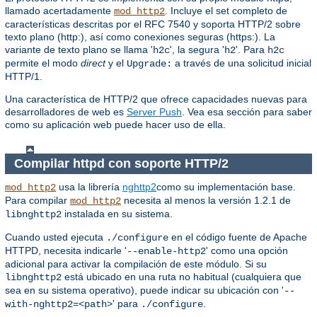
llamado acertadamente
. Incluye el set completo de
mod_http2
características descritas por el RFC 7540 y soporta HTTP/2 sobre
texto plano (http:), así como conexiones seguras (https:). La
variante de texto plano se llama '
', la segura '
'. Para
h2c
h2
h2c
permite el modo
direct
y el
a través de una solicitud inicial
Upgrade:
HTTP/1.
Una característica de HTTP/2 que ofrece capacidades nuevas para
desarrolladores de web es
Server Push
. Vea esa sección para saber
como su aplicación web puede hacer uso de ella.
Compilar httpd con soporte HTTP/2
usa la librería
nghttp2
como su implementación base.
mod_http2
Para compilar
necesita al menos la versión 1.2.1 de
mod_http2
instalada en su sistema.
libnghttp2
Cuando usted ejecuta
en el código fuente de Apache
./configure
HTTPD, necesita indicarle '
' como una opción
--enable-http2
adicional para activar la compilación de este módulo. Si su
está ubicado en una ruta no habitual (cualquiera que
libnghttp2
sea en su sistema operativo), puede indicar su ubicación con '
--
' para
.
with-nghttp2=<path>
./configure