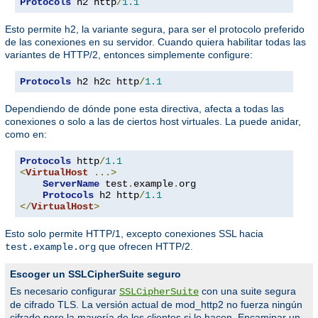
Protocols
 h2 http
/
1.1
Esto permite h2, la variante segura, para ser el protocolo preferido
de las conexiones en su servidor. Cuando quiera habilitar todas las
variantes de HTTP/2, entonces simplemente configure:
Protocols
 h2 h2c http
/
1.1
Dependiendo de dónde pone esta directiva, afecta a todas las
conexiones o solo a las de ciertos host virtuales. La puede anidar,
como en:
Protocols
 http
/
1.1
<
VirtualHost
...>
ServerName
 test
.
example
.
org

Protocols
 h2 http
/
1.1
</
VirtualHost
>
Esto solo permite HTTP/1, excepto conexiones SSL hacia
que ofrecen HTTP/2.
test.example.org
Escoger un SSLCipherSuite seguro
Es necesario configurar
con una suite segura
SSLCipherSuite
de cifrado TLS. La versión actual de mod_http2 no fuerza ningún
cifrado pero la mayoría de los clientes si lo hacen. Encaminar un