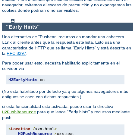
navegador, evitemos el exceso de precaución y no expongamos las
cookies donde podrían o no ser visibles.
"Early Hints"
Una alternativa de "Pushear" recursos es mandar una cabecera
al cliente antes que la respuesta esté lista. Esto usa una
Link
caracteristica de HTTP que se llama "Early Hints" y está descrita en
la
RFC 8297
.
Para poder usar esto, necesita habilitarlo explicitamente en el
servidor via
H2EarlyHints
 on
(No está habilitado por defecto ya q ue algunos navegadores más
antiguos se caen con dichas respuestas.)
si esta funcionalidad esta activada, puede usar la directiva
para que lance "Early hints" y recursos mediante
H2PushResource
push:
<
Location
/
xxx
.
html
>
H2PushResource
/
xxx
.
css
