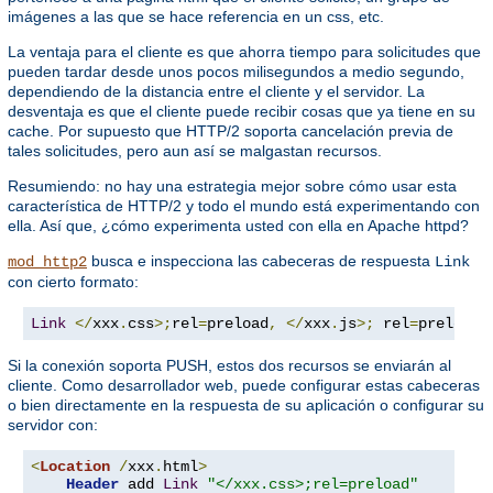
imágenes a las que se hace referencia en un css, etc.
La ventaja para el cliente es que ahorra tiempo para solicitudes que
pueden tardar desde unos pocos milisegundos a medio segundo,
dependiendo de la distancia entre el cliente y el servidor. La
desventaja es que el cliente puede recibir cosas que ya tiene en su
cache. Por supuesto que HTTP/2 soporta cancelación previa de
tales solicitudes, pero aun así se malgastan recursos.
Resumiendo: no hay una estrategia mejor sobre cómo usar esta
característica de HTTP/2 y todo el mundo está experimentando con
ella. Así que, ¿cómo experimenta usted con ella en Apache httpd?
busca e inspecciona las cabeceras de respuesta
mod_http2
Link
con cierto formato:
Link
</
xxx
.
css
>;
rel
=
preload
,
</
xxx
.
js
>;
 rel
=
preload
Si la conexión soporta PUSH, estos dos recursos se enviarán al
cliente. Como desarrollador web, puede configurar estas cabeceras
o bien directamente en la respuesta de su aplicación o configurar su
servidor con:
<
Location
/
xxx
.
html
>
Header
 add 
Link
"</xxx.css>;rel=preload"