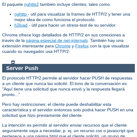
El paquete
nghttp2
también incluye clientes, tales como:
nghttp
- util para visualizar la frames de HTTP/2 y tener una
mejor idea de como funciona el protocolo.
h2load
- útil para hacer un stress-test de su servidor.
Chrome ofrece logs detallados de HTTP/2 en sus conexiones a
través de la
página especial de net-internals
. También hay una
extensión interesante para
Chrome
y
Firefox
con la que visualizar
cuando su navegador usa HTTP/2.
Server Push
El protocolo HTTP/2 permite al servidor hacer PUSH de respuestas
a un cliente que nunca las solicitó. El tono de la conversación es:
"Aquí tiene una solicitud que nunca envió y la respuesta llegará
pronto..."
Pero hay restricciones: el cliente puede deshabilitar esta
característica y el servidor entonces solo podrá hacer PUSH en una
solicitud que hizo previamente del cliente.
La intención es permitir al servidor enviar recursos que el cliente
seguramente vaya a necesitar, p. ej. un recurso css o javascript que
pertenece a una página html que el cliente solicitó, un grupo de