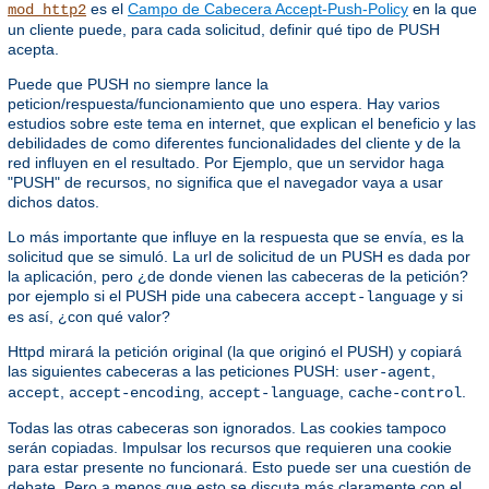
es el
Campo de Cabecera Accept-Push-Policy
en la que
mod_http2
un cliente puede, para cada solicitud, definir qué tipo de PUSH
acepta.
Puede que PUSH no siempre lance la
peticion/respuesta/funcionamiento que uno espera. Hay varios
estudios sobre este tema en internet, que explican el beneficio y las
debilidades de como diferentes funcionalidades del cliente y de la
red influyen en el resultado. Por Ejemplo, que un servidor haga
"PUSH" de recursos, no significa que el navegador vaya a usar
dichos datos.
Lo más importante que influye en la respuesta que se envía, es la
solicitud que se simuló. La url de solicitud de un PUSH es dada por
la aplicación, pero ¿de donde vienen las cabeceras de la petición?
por ejemplo si el PUSH pide una cabecera
y si
accept-language
es así, ¿con qué valor?
Httpd mirará la petición original (la que originó el PUSH) y copiará
las siguientes cabeceras a las peticiones PUSH:
,
user-agent
,
,
,
.
accept
accept-encoding
accept-language
cache-control
Todas las otras cabeceras son ignorados. Las cookies tampoco
serán copiadas. Impulsar los recursos que requieren una cookie
para estar presente no funcionará. Esto puede ser una cuestión de
debate. Pero a menos que esto se discuta más claramente con el