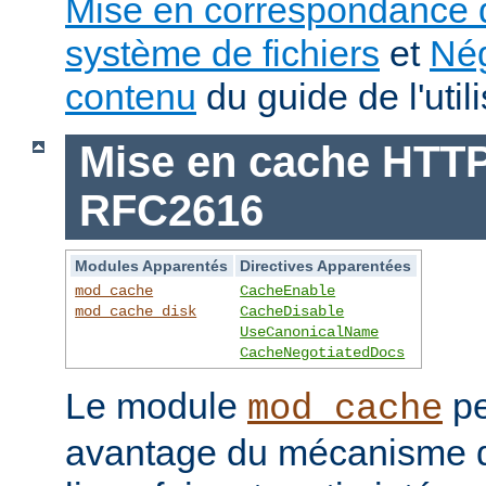
Mise en correspondance 
système de fichiers
et
Nég
contenu
du guide de l'utili
Mise en cache HTTP 
RFC2616
Modules Apparentés
Directives Apparentées
mod_cache
CacheEnable
mod_cache_disk
CacheDisable
UseCanonicalName
CacheNegotiatedDocs
Le module
pe
mod_cache
avantage du mécanisme 