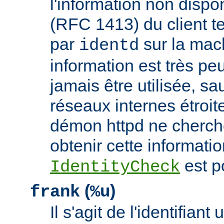
l'information non dispon
(RFC 1413) du client t
par
sur la mach
identd
information est très peu
jamais être utilisée, sa
réseaux internes étroit
démon httpd ne cherche
obtenir cette informatio
est p
IdentityCheck
(
)
frank
%u
Il s'agit de l'identifiant 