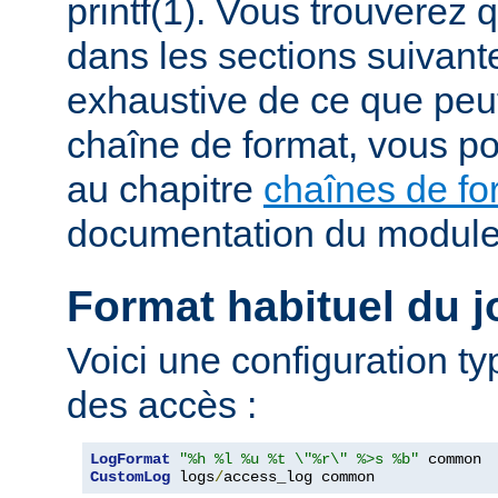
printf(1). Vous trouverez
dans les sections suivante
exhaustive de ce que peu
chaîne de format, vous po
au chapitre
chaînes de fo
documentation du modul
Format habituel du j
Voici une configuration ty
des accès :
LogFormat
"%h %l %u %t \"%r\" %>s %b"
CustomLog
 logs
/
access_log common