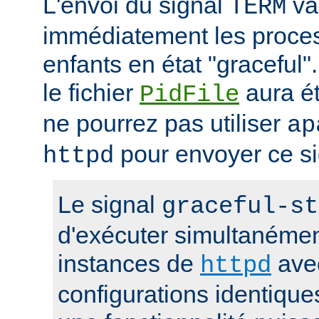
L'envoi du signal
va 
TERM
immédiatement les proces
enfants en état "gracefu
le fichier
aura é
PidFile
ne pourrez pas utiliser
ap
pour envoyer ce si
httpd
Le signal
graceful-st
d'exécuter simultanémen
instances de
ave
httpd
configurations identique