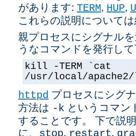
があります:
,
,
TERM
HUP
これらの説明については
親プロセスにシグナルを
うなコマンドを発行して
kill -TERM `cat
/usr/local/apache2/
プロセスにシグナル
httpd
方法は
というコマン
-k
することです。 下で説
に、
,
,
stop
restart
gra