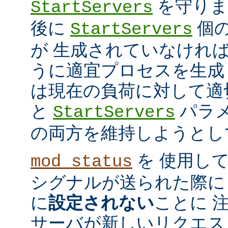
を守ります
StartServers
後に
個
StartServers
が 生成されていなけれ
うに適宜プロセスを生成
は現在の負荷に対して適
と
パラメ
StartServers
の両方を維持しようとし
を 使用し
mod_status
シグナルが送られた際に
に
設定されない
ことに 
サーバが新しいリクエス