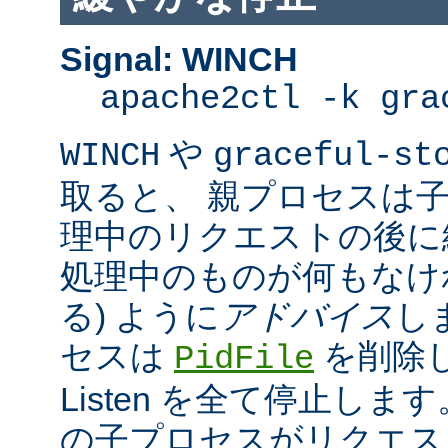
Signal: WINCH
apache2ctl -k gra
や
WINCH
graceful-st
取ると、 親プロセスは
理中のリクエストの後に
処理中のものが何もなけ
る) ように
アドバイス
し
セスは
を削除
PidFile
Listen を全て停止しま
の子プロセスがリクエス