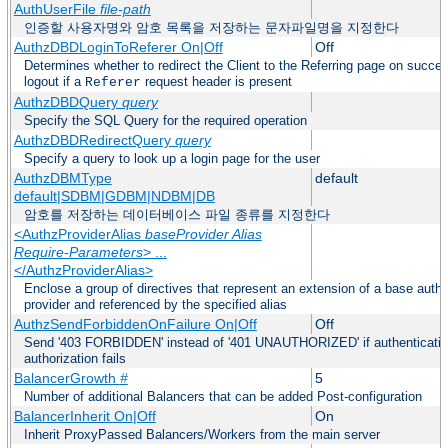
AuthUserFile
file-path
인증할 사용자명와 암호 목록을 저장하는 문자파일명을 지정한다
AuthzDBDLoginToReferer On|Off
Off
Determines whether to redirect the Client to the Referring page on success
logout if a
request header is present
Referer
AuthzDBDQuery
query
Specify the SQL Query for the required operation
AuthzDBDRedirectQuery
query
Specify a query to look up a login page for the user
AuthzDBMType
default
default|SDBM|GDBM|NDBM|DB
암호를 저장하는 데이터베이스 파일 종류를 지정한다
<AuthzProviderAlias
baseProvider Alias
Require-Parameters
> ...
</AuthzProviderAlias>
Enclose a group of directives that represent an extension of a base autho
provider and referenced by the specified alias
AuthzSendForbiddenOnFailure On|Off
Off
Send '403 FORBIDDEN' instead of '401 UNAUTHORIZED' if authenticati
authorization fails
BalancerGrowth
#
5
Number of additional Balancers that can be added Post-configuration
BalancerInherit On|Off
On
Inherit ProxyPassed Balancers/Workers from the main server