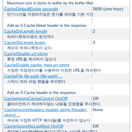
Maximum size in bytes to buffer by the buffer filter
CacheDefaultExpire
seconds
3600 (one hour)
만기시간을 지정하지않은 문서를 캐쉬할 기본 기간.
Add an X-Cache-Detail header to the response.
CacheDirLength
length
2
하위디렉토리명의 문자개수
CacheDirLevels
levels
3
캐쉬의 하위디렉토리 깊이.
CacheDisable
url-string
특정 URL을 캐쉬하지 않는다
CacheEnable
cache_type
url-string
지정한 저장관리자를 사용하여 지정한 URL을 캐쉬한다
CacheFile
file-path
[
file-path
] ...
시작시 여러 파일 핸들을 캐쉬한다
Add an X-Cache header to the response.
CacheIgnoreCacheControl On|Off
Off
클라이언트가 캐쉬하지않는 내용을 요청함을 무시한다.
CacheIgnoreHeaders
header-string
[
header-
None
string
] ...
캐쉬에 지정한 HTTP 헤더(들)를 저장하지 않는다
CacheIgnoreNoLastMod On|Off
Off
응답에 Last Modified 헤더가 없다는 사실을 무시한다.