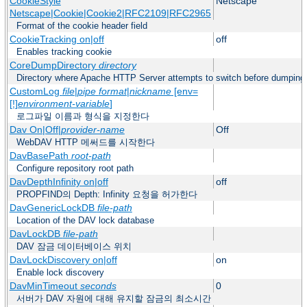
CookieStyle
Netscape
Netscape|Cookie|Cookie2|RFC2109|RFC2965
Format of the cookie header field
CookieTracking on|off
off
Enables tracking cookie
CoreDumpDirectory
directory
Directory where Apache HTTP Server attempts to switch before dumping
CustomLog
file
|
pipe
format
|
nickname
[env=
[!]
environment-variable
]
로그파일 이름과 형식을 지정한다
Dav On|Off|
provider-name
Off
WebDAV HTTP 메써드를 시작한다
DavBasePath
root-path
Configure repository root path
DavDepthInfinity on|off
off
PROPFIND의 Depth: Infinity 요청을 허가한다
DavGenericLockDB
file-path
Location of the DAV lock database
DavLockDB
file-path
DAV 잠금 데이터베이스 위치
DavLockDiscovery on|off
on
Enable lock discovery
DavMinTimeout
seconds
0
서버가 DAV 자원에 대해 유지할 잠금의 최소시간