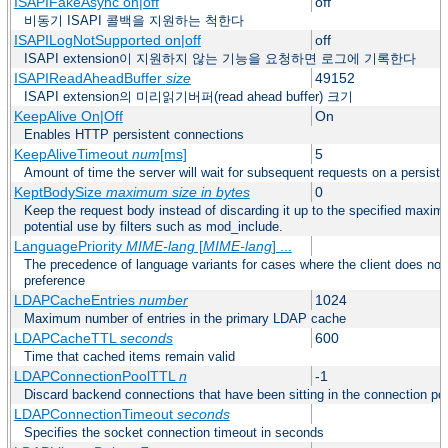
ISAPIFakeAsync on|off
off
비동기 ISAPI 콜백을 지원하는 척한다
ISAPILogNotSupported on|off
off
ISAPI extension이 지원하지 않는 기능을 요청하면 로그에 기록한다
ISAPIReadAheadBuffer
size
49152
ISAPI extension의 미리읽기버퍼(read ahead buffer) 크기
KeepAlive On|Off
On
Enables HTTP persistent connections
KeepAliveTimeout
num
[ms]
5
Amount of time the server will wait for subsequent requests on a persist
KeptBodySize
maximum size in bytes
0
Keep the request body instead of discarding it up to the specified maxim
potential use by filters such as mod_include.
LanguagePriority
MIME-lang
[
MIME-lang
] ...
The precedence of language variants for cases where the client does not
preference
LDAPCacheEntries
number
1024
Maximum number of entries in the primary LDAP cache
LDAPCacheTTL
seconds
600
Time that cached items remain valid
LDAPConnectionPoolTTL
n
-1
Discard backend connections that have been sitting in the connection poo
LDAPConnectionTimeout
seconds
Specifies the socket connection timeout in seconds