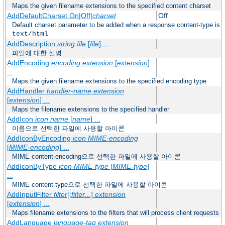
Maps the given filename extensions to the specified content charset
AddDefaultCharset On|Off|
charset
Off
Default charset parameter to be added when a response content-type is
text/html
AddDescription
string file
[
file
] ...
파일에 대한 설명
AddEncoding
encoding
extension
[
extension
]
...
Maps the given filename extensions to the specified encoding type
AddHandler
handler-name
extension
[
extension
] ...
Maps the filename extensions to the specified handler
AddIcon
icon
name
[
name
] ...
이름으로 선택한 파일에 사용할 아이콘
AddIconByEncoding
icon
MIME-encoding
[
MIME-encoding
] ...
MIME content-encoding으로 선택한 파일에 사용할 아이콘
AddIconByType
icon
MIME-type
[
MIME-type
]
...
MIME content-type으로 선택한 파일에 사용할 아이콘
AddInputFilter
filter
[;
filter
...]
extension
[
extension
] ...
Maps filename extensions to the filters that will process client requests
AddLanguage
language-tag
extension