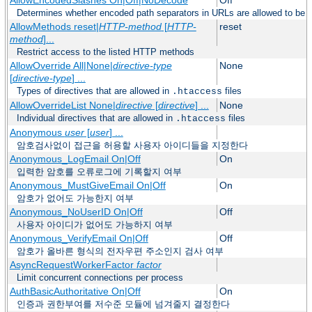
Determines whether encoded path separators in URLs are allowed to be 
AllowMethods reset|
HTTP-method
[
HTTP-
reset
method
]...
Restrict access to the listed HTTP methods
AllowOverride All|None|
directive-type
None
[
directive-type
] ...
Types of directives that are allowed in
files
.htaccess
AllowOverrideList None|
directive
[
directive
] ...
None
Individual directives that are allowed in
files
.htaccess
Anonymous
user
[
user
] ...
암호검사없이 접근을 허용할 사용자 아이디들을 지정한다
Anonymous_LogEmail On|Off
On
입력한 암호를 오류로그에 기록할지 여부
Anonymous_MustGiveEmail On|Off
On
암호가 없어도 가능한지 여부
Anonymous_NoUserID On|Off
Off
사용자 아이디가 없어도 가능하지 여부
Anonymous_VerifyEmail On|Off
Off
암호가 올바른 형식의 전자우편 주소인지 검사 여부
AsyncRequestWorkerFactor
factor
Limit concurrent connections per process
AuthBasicAuthoritative On|Off
On
인증과 권한부여를 저수준 모듈에 넘겨줄지 결정한다