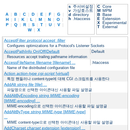
s
주서버설정
C
Core
v
가상호스트
M
MPM
A
|
B
|
C
|
D
|
E
|
F
|
G
|
d
directory
B
Base
h
.htaccess
E
Extension
H
|
I
|
K
|
L
|
M
|
N
|
O
|
X
Experimental
P
|
Q
|
R
|
S
|
T
|
U
|
V
|
T
External
W
|
X
AcceptFilter
protocol
accept_filter
Configures optimizations for a Protocol's Listener Sockets
AcceptPathInfo On|Off|Default
Default
Resources accept trailing pathname information
AccessFileName
filename
[
filename
] ...
.htaccess
Name of the distributed configuration file
Action
action-type
cgi-script
[virtual]
특정 핸들러나 content-type에 대해 CGI 스크립트를 사용한다
AddAlt
string
file
[
file
] ...
파일명으로 선택한 아이콘대신 사용할 파일 설명글
AddAltByEncoding
string
MIME-encoding
[
MIME-encoding
] ...
MIME-encoding으로 선택한 아이콘대신 사용할 파일 설명글
AddAltByType
string
MIME-type
[
MIME-type
]
...
MIME content-type으로 선택한 아이콘대신 사용할 파일 설명글
AddCharset
charset
extension
[
extension
] ...