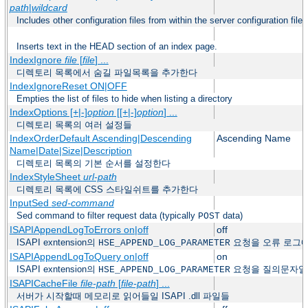
path
|
wildcard
Includes other configuration files from within the server configuration files
Inserts text in the HEAD section of an index page.
IndexIgnore
file
[
file
] ...
디렉토리 목록에서 숨길 파일목록을 추가한다
IndexIgnoreReset ON|OFF
Empties the list of files to hide when listing a directory
IndexOptions [+|-]
option
[[+|-]
option
] ...
디렉토리 목록의 여러 설정들
IndexOrderDefault Ascending|Descending
Ascending Name
Name|Date|Size|Description
디렉토리 목록의 기본 순서를 설정한다
IndexStyleSheet
url-path
디렉토리 목록에 CSS 스타일쉬트를 추가한다
InputSed
sed-command
Sed command to filter request data (typically
data)
POST
ISAPIAppendLogToErrors on|off
off
ISAPI exntension의
요청을 오류 로그
HSE_APPEND_LOG_PARAMETER
ISAPIAppendLogToQuery on|off
on
ISAPI exntension의
요청을 질의문자열
HSE_APPEND_LOG_PARAMETER
ISAPICacheFile
file-path
[
file-path
] ...
서버가 시작할때 메모리로 읽어들일 ISAPI .dll 파일들