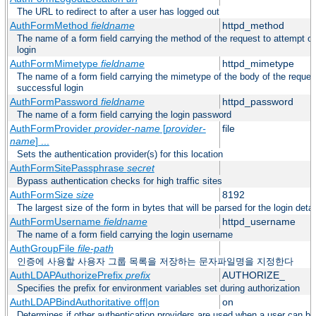
The URL to redirect to after a user has logged out
AuthFormMethod
fieldname
httpd_method
The name of a form field carrying the method of the request to attempt o
login
AuthFormMimetype
fieldname
httpd_mimetype
The name of a form field carrying the mimetype of the body of the reques
successful login
AuthFormPassword
fieldname
httpd_password
The name of a form field carrying the login password
AuthFormProvider
provider-name
[
provider-
file
name
] ...
Sets the authentication provider(s) for this location
AuthFormSitePassphrase
secret
Bypass authentication checks for high traffic sites
AuthFormSize
size
8192
The largest size of the form in bytes that will be parsed for the login detai
AuthFormUsername
fieldname
httpd_username
The name of a form field carrying the login username
AuthGroupFile
file-path
인증에 사용할 사용자 그룹 목록을 저장하는 문자파일명을 지정한다
AuthLDAPAuthorizePrefix
prefix
AUTHORIZE_
Specifies the prefix for environment variables set during authorization
AuthLDAPBindAuthoritative off|on
on
Determines if other authentication providers are used when a user can b