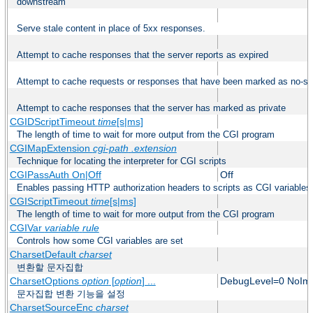
downstream
Serve stale content in place of 5xx responses.
Attempt to cache responses that the server reports as expired
Attempt to cache requests or responses that have been marked as no-st
Attempt to cache responses that the server has marked as private
CGIDScriptTimeout
time
[s|ms]
The length of time to wait for more output from the CGI program
CGIMapExtension
cgi-path
.extension
Technique for locating the interpreter for CGI scripts
CGIPassAuth On|Off
Off
Enables passing HTTP authorization headers to scripts as CGI variables
CGIScriptTimeout
time
[s|ms]
The length of time to wait for more output from the CGI program
CGIVar
variable
rule
Controls how some CGI variables are set
CharsetDefault
charset
변환할 문자집합
CharsetOptions
option
[
option
] ...
DebugLevel=0 NoImp
문자집합 변환 기능을 설정
CharsetSourceEnc
charset