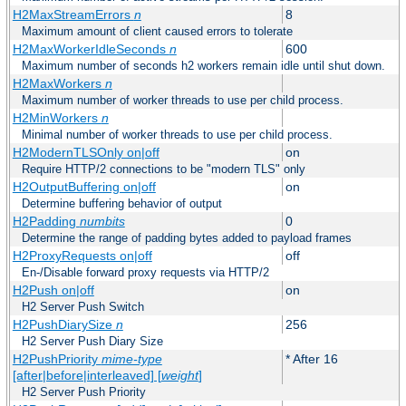
H2MaxStreamErrors
n
8
Maximum amount of client caused errors to tolerate
H2MaxWorkerIdleSeconds
n
600
Maximum number of seconds h2 workers remain idle until shut down.
H2MaxWorkers
n
Maximum number of worker threads to use per child process.
H2MinWorkers
n
Minimal number of worker threads to use per child process.
H2ModernTLSOnly on|off
on
Require HTTP/2 connections to be "modern TLS" only
H2OutputBuffering on|off
on
Determine buffering behavior of output
H2Padding
numbits
0
Determine the range of padding bytes added to payload frames
H2ProxyRequests on|off
off
En-/Disable forward proxy requests via HTTP/2
H2Push on|off
on
H2 Server Push Switch
H2PushDiarySize
n
256
H2 Server Push Diary Size
H2PushPriority
mime-type
* After 16
[after|before|interleaved] [
weight
]
H2 Server Push Priority