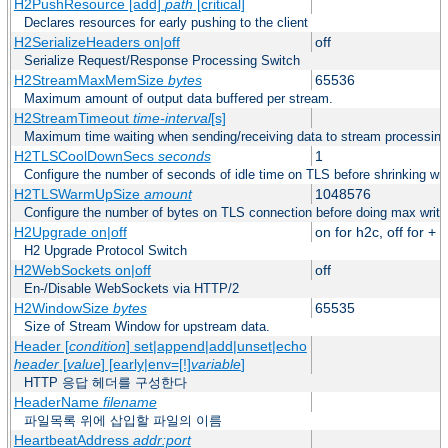
H2PushResource [add]
path
[critical]
Declares resources for early pushing to the client
H2SerializeHeaders on|off
off
Serialize Request/Response Processing Switch
H2StreamMaxMemSize
bytes
65536
Maximum amount of output data buffered per stream.
H2StreamTimeout
time-interval
[s]
Maximum time waiting when sending/receiving data to stream processing
H2TLSCoolDownSecs
seconds
1
Configure the number of seconds of idle time on TLS before shrinking wri
H2TLSWarmUpSize
amount
1048576
Configure the number of bytes on TLS connection before doing max write
H2Upgrade on|off
on for h2c, off for +
H2 Upgrade Protocol Switch
H2WebSockets on|off
off
En-/Disable WebSockets via HTTP/2
H2WindowSize
bytes
65535
Size of Stream Window for upstream data.
Header [
condition
] set|append|add|unset|echo
header
[
value
] [early|env=[!]
variable
]
HTTP 응답 헤더를 구성한다
HeaderName
filename
파일목록 위에 삽입할 파일의 이름
HeartbeatAddress
addr:port