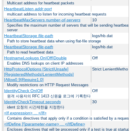
Multicast address for heartbeat packets
HeartbeatListen
addr:port
multicast address to listen for incoming heartbeat requests
HeartbeatMaxServers
number-of-servers
10
Specifies the maximum number of servers that will be sending heartbeat 
server
HeartbeatStorage
file-path
logs/hb.dat
Path to store heartbeat data when using flat-file storage
HeartbeatStorage
file-path
logs/hb.dat
Path to read heartbeat data
HostnameLookups On|Off|Double
Off
Enables DNS lookups on client IP addresses
HttpProtocolOptions [Strict|Unsafe]
Strict LenientMetho 
[RegisteredMethods|LenientMethods]
[Allow0.9|Require1.0]
Modify restrictions on HTTP Request Messages
IdentityCheck On|Off
Off
원격 사용자의 RFC 1413 신원을 로그에 기록한다
IdentityCheckTimeout
seconds
30
ident 요청의 시간제한을 지정한다
<If
expression
> ... </If>
Contains directives that apply only if a condition is satisfied by a request
<IfDefine [!]
parameter-name
> ... </IfDefine>
Encloses directives that will be processed only if a test is true at startup