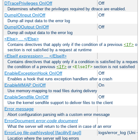
DTracePrivileges On|Off
Off
Determines whether the privileges required by dtrace are enabled.
DumpIOInput On|Off
Off
Dump all input data to the error log
DumpIOOutput On|Off
Off
Dump all output data to the error log
<Else> ... </Else>
Contains directives that apply only if the condition of a previous
or
<If>
section is not satisfied by a request at runtime
<ElseIf
expression
> ... </ElseIf>
Contains directives that apply only if a condition is satisfied by a request
the condition of a previous
or
section is not satisfied
<If>
<ElseIf>
EnableExceptionHook On|Off
Off
Enables a hook that runs exception handlers after a crash
EnableMMAP On|Off
On
Use memory-mapping to read files during delivery
EnableSendfile On|Off
Off
Use the kernel sendfile support to deliver files to the client
Error
message
Abort configuration parsing with a custom error message
ErrorDocument
error-code
document
What the server will return to the client in case of an error
ErrorLog
file-path
|syslog[:[
facility
][:
tag
]]
logs/error_log (Uni +
Location where the server will log errors