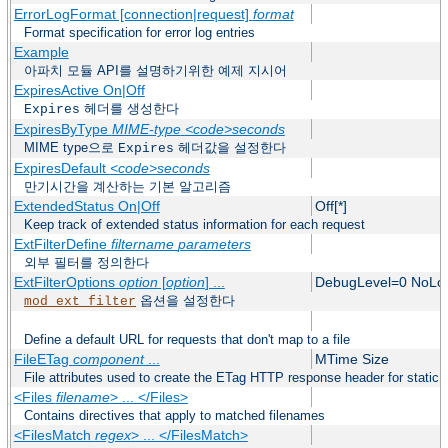
ErrorLogFormat [connection|request]
format
Format specification for error log entries
Example
아파치 모듈 API를 설명하기위한 예제 지시어
ExpiresActive On|Off
헤더를 생성한다
Expires
ExpiresByType
MIME-type
<code>seconds
MIME type으로
헤더값을 설정한다
Expires
ExpiresDefault
<code>seconds
만기시간을 계산하는 기본 알고리즘
ExtendedStatus On|Off
Off[*]
Keep track of extended status information for each request
ExtFilterDefine
filtername
parameters
외부 필터를 정의한다
ExtFilterOptions
option
[
option
] ...
DebugLevel=0 NoLo
옵션을 설정한다
mod_ext_filter
Define a default URL for requests that don't map to a file
FileETag
component
...
MTime Size
File attributes used to create the ETag HTTP response header for static f
<Files
filename
> ... </Files>
Contains directives that apply to matched filenames
<FilesMatch
regex
> ... </FilesMatch>