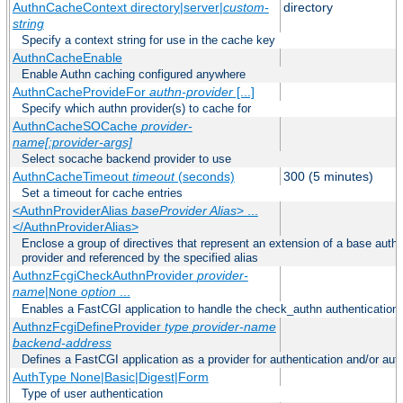
AuthnCacheContext directory|server|
custom-
directory
string
Specify a context string for use in the cache key
AuthnCacheEnable
Enable Authn caching configured anywhere
AuthnCacheProvideFor
authn-provider
[...]
Specify which authn provider(s) to cache for
AuthnCacheSOCache
provider-
name[:provider-args]
Select socache backend provider to use
AuthnCacheTimeout
timeout
(seconds)
300 (5 minutes)
Set a timeout for cache entries
<AuthnProviderAlias
baseProvider Alias
> ...
</AuthnProviderAlias>
Enclose a group of directives that represent an extension of a base authe
provider and referenced by the specified alias
AuthnzFcgiCheckAuthnProvider
provider-
name
|
option
...
None
Enables a FastCGI application to handle the check_authn authentication
AuthnzFcgiDefineProvider
type
provider-name
backend-address
Defines a FastCGI application as a provider for authentication and/or auth
AuthType None|Basic|Digest|Form
Type of user authentication