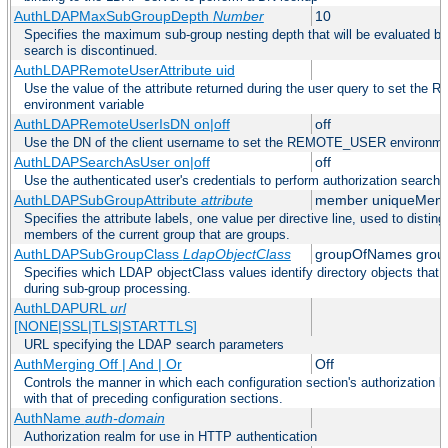
AuthLDAPMaxSubGroupDepth
Number
10
Specifies the maximum sub-group nesting depth that will be evaluated be
search is discontinued.
AuthLDAPRemoteUserAttribute uid
Use the value of the attribute returned during the user query to set t
environment variable
AuthLDAPRemoteUserIsDN on|off
off
Use the DN of the client username to set the REMOTE_USER environmen
AuthLDAPSearchAsUser on|off
off
Use the authenticated user's credentials to perform authorization search
AuthLDAPSubGroupAttribute
attribute
member uniqueMem
Specifies the attribute labels, one value per directive line, used to disting
members of the current group that are groups.
AuthLDAPSubGroupClass
LdapObjectClass
groupOfNames grou
Specifies which LDAP objectClass values identify directory objects that 
during sub-group processing.
AuthLDAPURL
url
[NONE|SSL|TLS|STARTTLS]
URL specifying the LDAP search parameters
AuthMerging Off | And | Or
Off
Controls the manner in which each configuration section's authorization l
with that of preceding configuration sections.
AuthName
auth-domain
Authorization realm for use in HTTP authentication