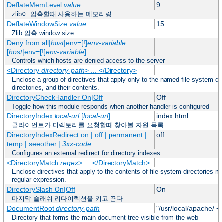
DeflateMemLevel
value
9
zlib이 압축할때 사용하는 메모리량
DeflateWindowSize
value
15
Zlib 압축 window size
Deny from all|
host
|env=[!]
env-variable
[
host
|env=[!]
env-variable
] ...
Controls which hosts are denied access to the server
<Directory
directory-path
> ... </Directory>
Enclose a group of directives that apply only to the named file-system dir
directories, and their contents.
DirectoryCheckHandler On|Off
Off
Toggle how this module responds when another handler is configured
DirectoryIndex
local-url
[
local-url
] ...
index.html
클라이언트가 디렉토리를 요청할때 찾아볼 자원 목록
DirectoryIndexRedirect on | off | permanent |
off
temp | seeother |
3xx-code
Configures an external redirect for directory indexes.
<DirectoryMatch
regex
> ... </DirectoryMatch>
Enclose directives that apply to the contents of file-system directories m
regular expression.
DirectorySlash On|Off
On
마지막 슬래쉬 리다이렉션을 키고 끈다
DocumentRoot
directory-path
"/usr/local/apache/ +
Directory that forms the main document tree visible from the web