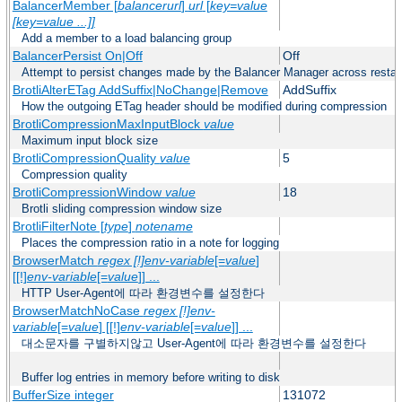
BalancerMember [
balancerurl
]
url
[
key=value
[key=value ...]]
Add a member to a load balancing group
BalancerPersist On|Off
Off
Attempt to persist changes made by the Balancer Manager across restar
BrotliAlterETag AddSuffix|NoChange|Remove
AddSuffix
How the outgoing ETag header should be modified during compression
BrotliCompressionMaxInputBlock
value
Maximum input block size
BrotliCompressionQuality
value
5
Compression quality
BrotliCompressionWindow
value
18
Brotli sliding compression window size
BrotliFilterNote [
type
]
notename
Places the compression ratio in a note for logging
BrowserMatch
regex [!]env-variable
[=
value
]
[[!]
env-variable
[=
value
]] ...
HTTP User-Agent에 따라 환경변수를 설정한다
BrowserMatchNoCase
regex [!]env-
variable
[=
value
] [[!]
env-variable
[=
value
]] ...
대소문자를 구별하지않고 User-Agent에 따라 환경변수를 설정한다
Buffer log entries in memory before writing to disk
BufferSize integer
131072