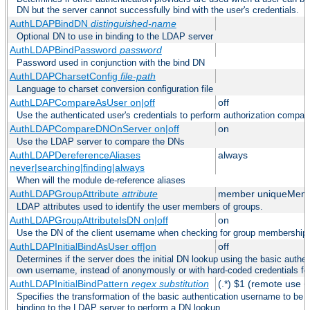
DN but the server cannot successfully bind with the user's credentials.
AuthLDAPBindDN
distinguished-name
Optional DN to use in binding to the LDAP server
AuthLDAPBindPassword
password
Password used in conjunction with the bind DN
AuthLDAPCharsetConfig
file-path
Language to charset conversion configuration file
AuthLDAPCompareAsUser on|off
off
Use the authenticated user's credentials to perform authorization compar
AuthLDAPCompareDNOnServer on|off
on
Use the LDAP server to compare the DNs
AuthLDAPDereferenceAliases
always
never|searching|finding|always
When will the module de-reference aliases
AuthLDAPGroupAttribute
attribute
member uniqueMem
LDAP attributes used to identify the user members of groups.
AuthLDAPGroupAttributeIsDN on|off
on
Use the DN of the client username when checking for group membership
AuthLDAPInitialBindAsUser off|on
off
Determines if the server does the initial DN lookup using the basic authen
own username, instead of anonymously or with hard-coded credentials for
AuthLDAPInitialBindPattern
regex
substitution
(.*) $1 (remote use +
Specifies the transformation of the basic authentication username to be
binding to the LDAP server to perform a DN lookup