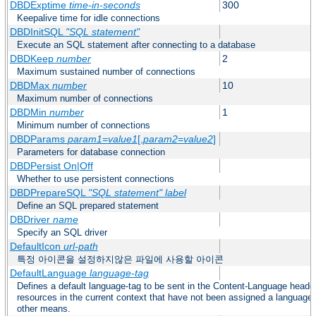
DBDExptime
time-in-seconds
300
Keepalive time for idle connections
DBDInitSQL
"SQL statement"
Execute an SQL statement after connecting to a database
DBDKeep
number
2
Maximum sustained number of connections
DBDMax
number
10
Maximum number of connections
DBDMin
number
1
Minimum number of connections
DBDParams
param1
=
value1
[,
param2
=
value2
]
Parameters for database connection
DBDPersist On|Off
Whether to use persistent connections
DBDPrepareSQL
"SQL statement"
label
Define an SQL prepared statement
DBDriver
name
Specify an SQL driver
DefaultIcon
url-path
특정 아이콘을 설정하지않은 파일에 사용할 아이콘
DefaultLanguage
language-tag
Defines a default language-tag to be sent in the Content-Language header f
resources in the current context that have not been assigned a language
other means.