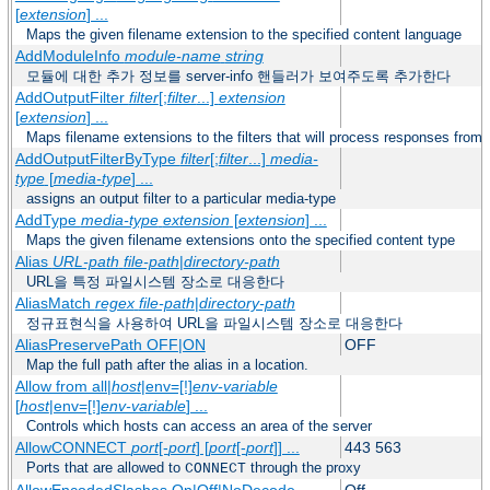
[
extension
] ...
Maps the given filename extension to the specified content language
AddModuleInfo
module-name
string
모듈에 대한 추가 정보를 server-info 핸들러가 보여주도록 추가한다
AddOutputFilter
filter
[;
filter
...]
extension
[
extension
] ...
Maps filename extensions to the filters that will process responses from 
AddOutputFilterByType
filter
[;
filter
...]
media-
type
[
media-type
] ...
assigns an output filter to a particular media-type
AddType
media-type
extension
[
extension
] ...
Maps the given filename extensions onto the specified content type
Alias
URL-path
file-path
|
directory-path
URL을 특정 파일시스템 장소로 대응한다
AliasMatch
regex
file-path
|
directory-path
정규표현식을 사용하여 URL을 파일시스템 장소로 대응한다
AliasPreservePath OFF|ON
OFF
Map the full path after the alias in a location.
Allow from all|
host
|env=[!]
env-variable
[
host
|env=[!]
env-variable
] ...
Controls which hosts can access an area of the server
AllowCONNECT
port
[-
port
] [
port
[-
port
]] ...
443 563
Ports that are allowed to
through the proxy
CONNECT
AllowEncodedSlashes On|Off|NoDecode
Off