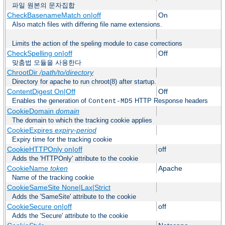
파일 원본의 문자집합
CheckBasenameMatch on|off
On
Also match files with differing file name extensions.
Limits the action of the speling module to case corrections
CheckSpelling on|off
Off
맞춤법 모듈을 사용한다
ChrootDir
/path/to/directory
Directory for apache to run chroot(8) after startup.
ContentDigest On|Off
Off
Enables the generation of
HTTP Response headers
Content-MD5
CookieDomain
domain
The domain to which the tracking cookie applies
CookieExpires
expiry-period
Expiry time for the tracking cookie
CookieHTTPOnly on|off
off
Adds the 'HTTPOnly' attribute to the cookie
CookieName
token
Apache
Name of the tracking cookie
CookieSameSite None|Lax|Strict
Adds the 'SameSite' attribute to the cookie
CookieSecure on|off
off
Adds the 'Secure' attribute to the cookie