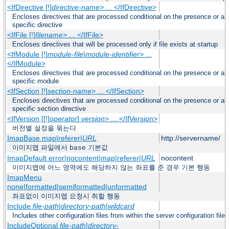
<IfDirective [!]
directive-name
> ... </IfDirective>
Encloses directives that are processed conditional on the presence or a
specific directive
<IfFile [!]
filename
> ... </IfFile>
Encloses directives that will be processed only if file exists at startup
<IfModule [!]
module-file
|
module-identifier
> ...
</IfModule>
Encloses directives that are processed conditional on the presence or a
specific module
<IfSection [!]
section-name
> ... </IfSection>
Encloses directives that are processed conditional on the presence or a
specific section directive
<IfVersion [[!]
operator
]
version
> ... </IfVersion>
버전별 설정을 묶는다
ImapBase map|referer|
URL
http://servername/
이미지맵 파일에서
기본값
base
ImapDefault error|nocontent|map|referer|
URL
nocontent
이미지맵에 어느 영역에도 해당하지 않는 좌표를 준 경우 기본 행동
ImapMenu
none|formatted|semiformatted|unformatted
좌표없이 이미지맵 요청시 취할 행동
Include
file-path
|
directory-path
|
wildcard
Includes other configuration files from within the server configuration files
IncludeOptional
file-path
|
directory-