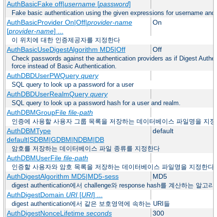
AuthBasicFake off|
username
[
password
]
Fake basic authentication using the given expressions for username an
AuthBasicProvider On|Off|
provider-name
On
[
provider-name
] ...
이 위치에 대한 인증제공자를 지정한다
AuthBasicUseDigestAlgorithm MD5|Off
Off
Check passwords against the authentication providers as if Digest Authen
force instead of Basic Authentication.
AuthDBDUserPWQuery
query
SQL query to look up a password for a user
AuthDBDUserRealmQuery
query
SQL query to look up a password hash for a user and realm.
AuthDBMGroupFile
file-path
인증에 사용할 사용자 그룹 목록을 저장하는 데이터베이스 파일명을 지
AuthDBMType
default
default|SDBM|GDBM|NDBM|DB
암호를 저장하는 데이터베이스 파일 종류를 지정한다
AuthDBMUserFile
file-path
인증할 사용자와 암호 목록을 저장하는 데이터베이스 파일명을 지정한다
AuthDigestAlgorithm MD5|MD5-sess
MD5
digest authentication에서 challenge와 response hash를 계산하는 
AuthDigestDomain
URI
[
URI
] ...
digest authentication에서 같은 보호영역에 속하는 URI들
AuthDigestNonceLifetime
seconds
300