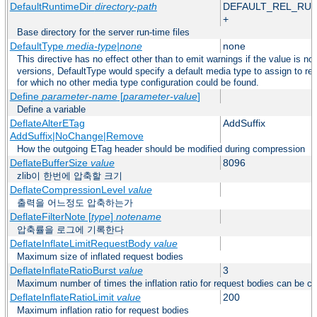
DefaultRuntimeDir
directory-path
DEFAULT_REL_RU
+
Base directory for the server run-time files
DefaultType
media-type|none
none
This directive has no effect other than to emit warnings if the value is no
versions, DefaultType would specify a default media type to assign to r
for which no other media type configuration could be found.
Define
parameter-name
[
parameter-value
]
Define a variable
DeflateAlterETag
AddSuffix
AddSuffix|NoChange|Remove
How the outgoing ETag header should be modified during compression
DeflateBufferSize
value
8096
zlib이 한번에 압축할 크기
DeflateCompressionLevel
value
출력을 어느정도 압축하는가
DeflateFilterNote [
type
]
notename
압축률을 로그에 기록한다
DeflateInflateLimitRequestBody
value
Maximum size of inflated request bodies
DeflateInflateRatioBurst
value
3
Maximum number of times the inflation ratio for request bodies can be c
DeflateInflateRatioLimit
value
200
Maximum inflation ratio for request bodies