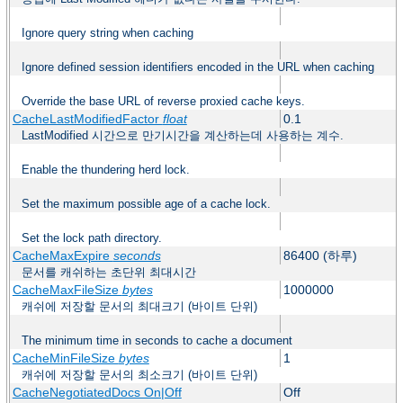
Ignore query string when caching
Ignore defined session identifiers encoded in the URL when caching
Override the base URL of reverse proxied cache keys.
CacheLastModifiedFactor
float
0.1
LastModified 시간으로 만기시간을 계산하는데 사용하는 계수.
Enable the thundering herd lock.
Set the maximum possible age of a cache lock.
Set the lock path directory.
CacheMaxExpire
seconds
86400 (하루)
문서를 캐쉬하는 초단위 최대시간
CacheMaxFileSize
bytes
1000000
캐쉬에 저장할 문서의 최대크기 (바이트 단위)
The minimum time in seconds to cache a document
CacheMinFileSize
bytes
1
캐쉬에 저장할 문서의 최소크기 (바이트 단위)
CacheNegotiatedDocs On|Off
Off