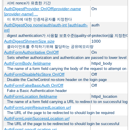
서버 nonce가 유효한 기간
AuthDigestProvider On|Off|
provider-name
On
[
provider-name
] ...
이 위치에 대한 인증제공자를 지정한다
AuthDigestQop none|auth|auth-int [auth|auth-
auth
int]
digest authentication가 사용할 보호수준(quality-of-protection)을 지정한다
AuthDigestShmemSize
size
1000
클라이언트를 추적하기위해 할당하는 공유메모리량
AuthFormAuthoritative On|Off
On
Sets whether authorization and authentication are passed to lower level 
AuthFormBody
fieldname
httpd_body
The name of a form field carrying the body of the request to attempt on s
AuthFormDisableNoStore On|Off
Off
Disable the CacheControl no-store header on the login page
AuthFormFakeBasicAuth On|Off
Off
Fake a Basic Authentication header
AuthFormLocation
fieldname
httpd_location
The name of a form field carrying a URL to redirect to on successful logi
AuthFormLoginRequiredLocation
url
The URL of the page to be redirected to should login be required
AuthFormLoginSuccessLocation
url
The URL of the page to be redirected to should login be successful
AuthFormLogoutLocation
uri