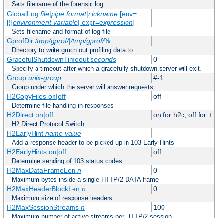
Sets filename of the forensic log
GlobalLog
file
|
pipe
format
|
nickname
[env=
[!]
environment-variable
| expr=
expression
]
Sets filename and format of log file
GprofDir
/tmp/gprof/
|
/tmp/gprof/
%
Directory to write gmon.out profiling data to.
GracefulShutdownTimeout
seconds
0
Specify a timeout after which a gracefully shutdown server will exit.
Group
unix-group
#-1
Group under which the server will answer requests
H2CopyFiles on|off
off
Determine file handling in responses
H2Direct on|off
on for h2c, off for +
H2 Direct Protocol Switch
H2EarlyHint
name
value
Add a response header to be picked up in 103 Early Hints
H2EarlyHints on|off
off
Determine sending of 103 status codes
H2MaxDataFrameLen
n
0
Maximum bytes inside a single HTTP/2 DATA frame
H2MaxHeaderBlockLen
n
0
Maximum size of response headers
H2MaxSessionStreams
n
100
Maximum number of active streams per HTTP/2 session.