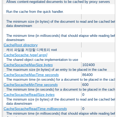
Allows content-negotiated documents to be cached by proxy servers
Run the cache from the quick handler.
The minimum size (in bytes) of the document to read and be cached befo
data downstream
The minimum time (in milliseconds) that should elapse while reading befo
downstream
CacheRoot
directory
캐쉬 파일을 저장할 디렉토리 root
CacheSocache
type[:args]
The shared object cache implementation to use
CacheSocacheMaxSize
bytes
102400
The maximum size (in bytes) of an entry to be placed in the cache
CacheSocacheMaxTime
seconds
86400
The maximum time (in seconds) for a document to be placed in the cach
CacheSocacheMinTime
seconds
600
The minimum time (in seconds) for a document to be placed in the cache
CacheSocacheReadSize
bytes
0
The minimum size (in bytes) of the document to read and be cached befo
data downstream
CacheSocacheReadTime
milliseconds
0
The minimum time (in milliseconds) that should elapse while reading befo