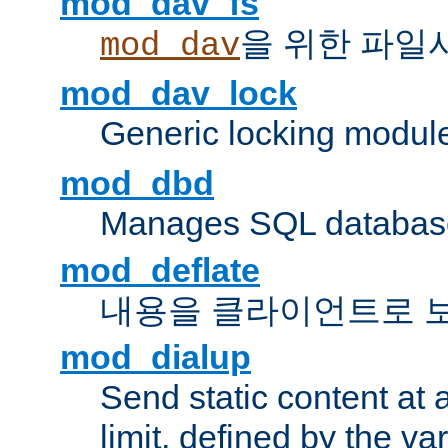
mod_dav_fs
을 위한 파일
mod_dav
mod_dav_lock
Generic locking modul
mod_dbd
Manages SQL database
mod_deflate
내용을 클라이언트로 
mod_dialup
Send static content at 
limit, defined by the v