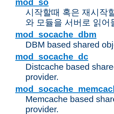
mod_so
시작할때 혹은 재시작
와 모듈을 서버로 읽어
mod_socache_dbm
DBM based shared obje
mod_socache_dc
Distcache based share
provider.
mod_socache_memcac
Memcache based share
provider.