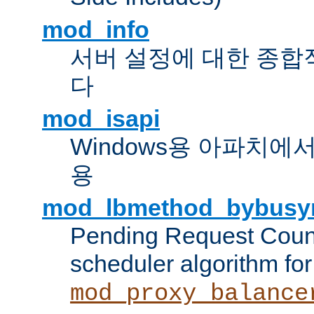
mod_info
서버 설정에 대한 종합
다
mod_isapi
Windows용 아파치에서 IS
용
mod_lbmethod_bybusy
Pending Request Count
scheduler algorithm for
mod_proxy_balance