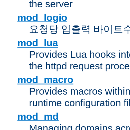
the server
mod_logio
요청당 입출력 바이트
mod_lua
Provides Lua hooks into
the httpd request proc
mod_macro
Provides macros withi
runtime configuration fi
mod_md
Managing domains acros