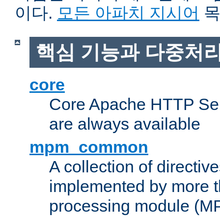
이다.
모든 아파치 지시어
목
핵심 기능과 다중처리
core
Core Apache HTTP Serv
are always available
mpm_common
A collection of directive
implemented by more t
processing module (M