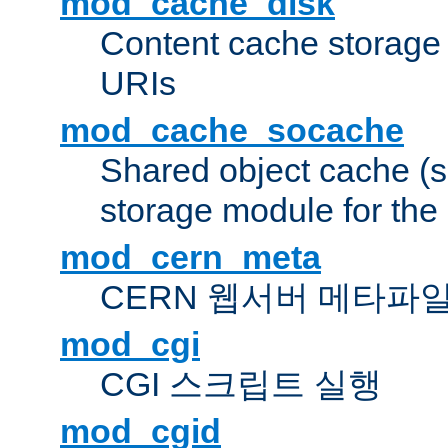
mod_cache_disk
Content cache storage
URIs
mod_cache_socache
Shared object cache (
storage module for the 
mod_cern_meta
CERN 웹서버 메타파
mod_cgi
CGI 스크립트 실행
mod_cgid