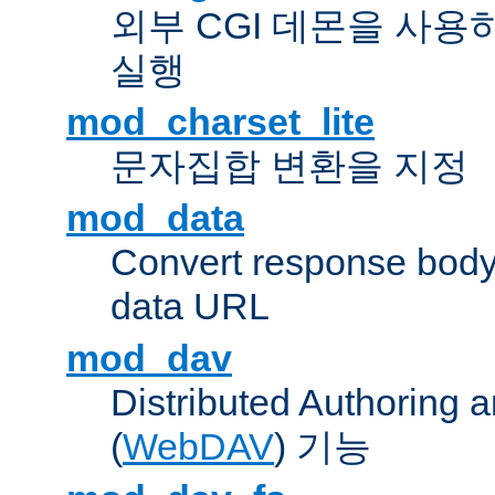
외부 CGI 데몬을 사용
실행
mod_charset_lite
문자집합 변환을 지정
mod_data
Convert response bod
data URL
mod_dav
Distributed Authoring 
(
WebDAV
) 기능