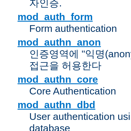
자인증.
mod_auth_form
Form authentication
mod_authn_anon
인증영역에 "익명(anon
접근을 허용한다
mod_authn_core
Core Authentication
mod_authn_dbd
User authentication u
database