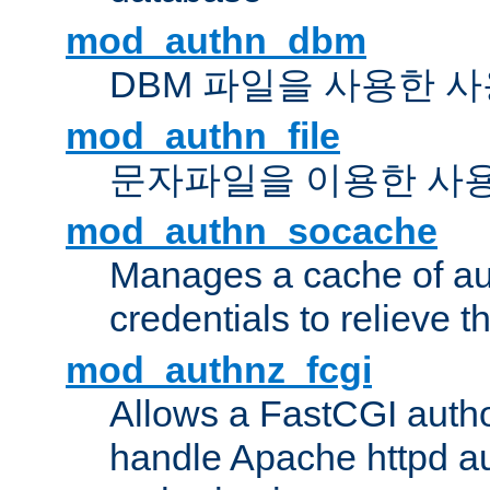
mod_authn_dbm
DBM 파일을 사용한 
mod_authn_file
문자파일을 이용한 사
mod_authn_socache
Manages a cache of au
credentials to relieve 
mod_authnz_fcgi
Allows a FastCGI author
handle Apache httpd au