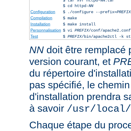
$ tar xvf httpd-
NN
.tar
$ cd httpd-
NN
Configuration
$ ./configure --prefix=
PREFIX
Compilation
$ make
Installation
$ make install
Personnalisation
$ vi
PREFIX
/conf/apache2.conf
Test
$
PREFIX
/bin/apache2ctl -k st
NN
doit être remplacé 
version courant, et
PR
du répertoire d'installa
pas spécifié, le chemin
d'installation prendra s
à savoir
/usr/local/
Chaque étape du proce