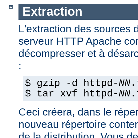
Extraction
L'extraction des sources d
serveur HTTP Apache con
décompresser et à désarch
:
$ gzip -d httpd-
NN
.
$ tar xvf httpd-
NN
.
Ceci créera, dans le réper
nouveau répertoire conte
de la distribution. Vous d