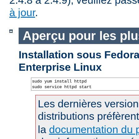
2.4.8 à 2.4.9), veuillez pass
à jour
.
Aperçu pour les pl
Installation sous Fedo
Enterprise Linux
sudo yum install httpd

sudo service httpd start
Les dernières versio
distributions préfèren
la
documentation du p