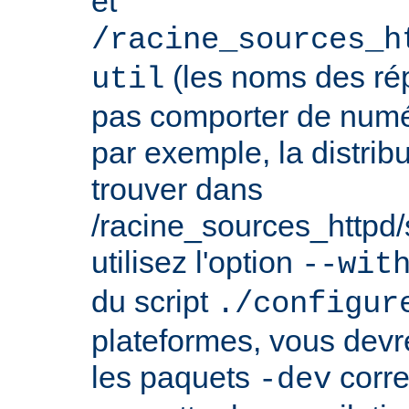
et
/racine_sources_h
(les noms des rép
util
pas comporter de numé
par exemple, la distrib
trouver dans
/racine_sources_httpd/sr
utilisez l'option
--wit
du script
./configur
plateformes, vous devre
les paquets
corre
-dev