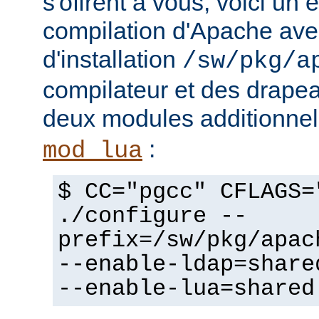
s'offrent à vous, voici un
compilation d'Apache avec
d'installation
/sw/pkg/a
compilateur et des drapeau
deux modules additionne
:
mod_lua
$ CC="pgcc" CFLAGS=
./configure --
prefix=/sw/pkg/apac
--enable-ldap=share
--enable-lua=shared