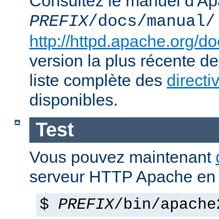
Consultez le manuel d'Ap
PREFIX
/docs/manual/
http://httpd.apache.org/do
version la plus récente de
liste complète des
directi
disponibles.
Test
Vous pouvez maintenant
serveur HTTP Apache en 
$
PREFIX
/bin/apache