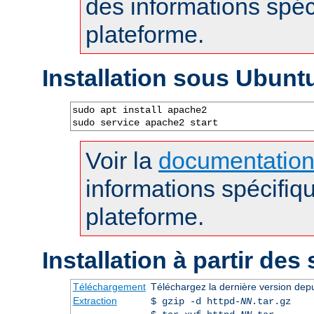
des informations spéc
plateforme.
Installation sous Ubunt
sudo apt install apache2

sudo service apache2 start
Voir la
documentatio
informations spécifiq
plateforme.
Installation à partir des
Téléchargement
Téléchargez la dernière version dep
Extraction
$ gzip -d httpd-
NN
.tar.gz