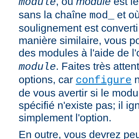
, où
module
est l
module
sans la chaîne
et où
mod_
soulignement est converti 
manière similaire, vous p
des modules à l'aide de l
. Faites très atten
module
options, car
n
configure
de vous avertir si le mod
spécifié n'existe pas; il ig
simplement l'option.
En outre, vous devrez peut