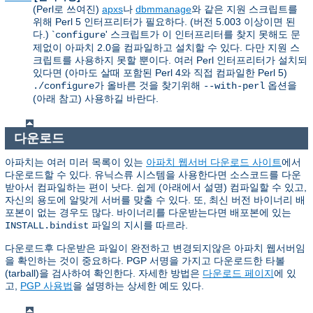
(Perl로 쓰여진)
apxs
나
dbmmanage
와 같은 지원 스크립트를
위해 Perl 5 인터프리터가 필요하다. (버전 5.003 이상이면 된
다.) `
' 스크립트가 이 인터프리터를 찾지 못해도 문
configure
제없이 아파치 2.0을 컴파일하고 설치할 수 있다. 다만 지원 스
크립트를 사용하지 못할 뿐이다. 여러 Perl 인터프리터가 설치되
있다면 (아마도 살때 포함된 Perl 4와 직접 컴파일한 Perl 5)
가 올바른 것을 찾기위해
옵션을
./configure
--with-perl
(아래 참고) 사용하길 바란다.
다운로드
아파치는 여러 미러 목록이 있는
아파치 웹서버 다운로드 사이트
에서
다운로드할 수 있다. 유닉스류 시스템을 사용한다면 소스코드를 다운
받아서 컴파일하는 편이 낫다. 쉽게 (아래에서 설명) 컴파일할 수 있고,
자신의 용도에 알맞게 서버를 맞출 수 있다. 또, 최신 버전 바이너리 배
포본이 없는 경우도 많다. 바이너리를 다운받는다면 배포본에 있는
파일의 지시를 따르라.
INSTALL.bindist
다운로드후 다운받은 파일이 완전하고 변경되지않은 아파치 웹서버임
을 확인하는 것이 중요하다. PGP 서명을 가지고 다운로드한 타볼
(tarball)을 검사하여 확인한다. 자세한 방법은
다운로드 페이지
에 있
고,
PGP 사용법
을 설명하는 상세한 예도 있다.