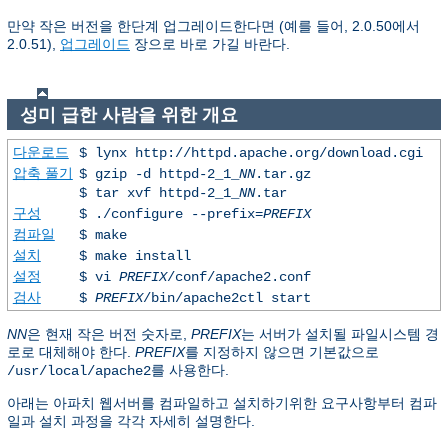
만약 작은 버전을 한단계 업그레이드한다면 (예를 들어, 2.0.50에서
2.0.51),
업그레이드
장으로 바로 가길 바란다.
성미 급한 사람을 위한 개요
다운로드
$ lynx http://httpd.apache.org/download.cgi
압축 풀기
$ gzip -d httpd-2_1_
NN
.tar.gz
$ tar xvf httpd-2_1_
NN
.tar
구성
$ ./configure --prefix=
PREFIX
컴파일
$ make
설치
$ make install
설정
$ vi
PREFIX
/conf/apache2.conf
검사
$
PREFIX
/bin/apache2ctl start
NN
은 현재 작은 버전 숫자로,
PREFIX
는 서버가 설치될 파일시스템 경
로로 대체해야 한다.
PREFIX
를 지정하지 않으면 기본값으로
를 사용한다.
/usr/local/apache2
아래는 아파치 웹서버를 컴파일하고 설치하기위한 요구사항부터 컴파
일과 설치 과정을 각각 자세히 설명한다.