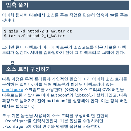
압축 풀기
아파치 웹서버 타볼에서 소스를 푸는 작업은 단순히 압축과 tar를 푸는
것이다:
$ gzip -d httpd-2_1_
NN
.tar.gz
$ tar xvf httpd-2_1_
NN
.tar
그러면 현재 디렉토리 아래에 배포본의 소스코드를 담은 새로운 디렉
토리가 생긴다. 서버를 컴파일하기 전에 그 디렉토리로
해야 한다.
cd
소스 트리 구성하기
다음 과정은 특정 플래폼과 개인적인 필요에 따라 아파치 소스 트리를
구성하는 일이다. 이를 위해 배포본의 최상위 디렉토리에 있는
스크립트를 사용한다. (아파치 소스 트리의 CVS 버전을
configure
다운로드한 개발자는 이미
와
가 설치되있고, 다음
autoconf
libtool
과정으로 넘어가기 전에
를 실행해야 한다. 이는 정식 버전
buildconf
에서는 필요없다.)
모두 기본 옵션을 사용하여 소스 트리를 구성하려면 간단히
를 입력하면된다. 기본 옵션을 수정하려면
./configure
에 여러 변수와 명령행 옵션을 사용한다.
./configure