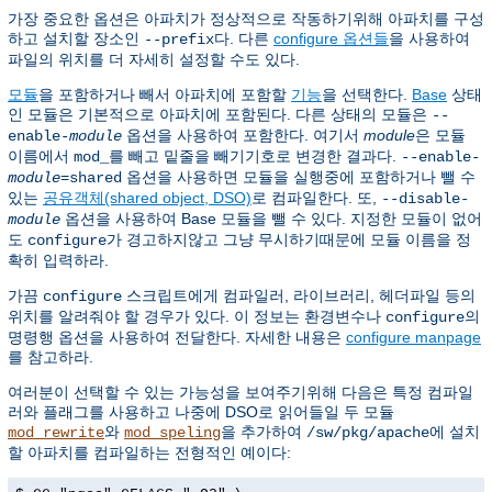
가장 중요한 옵션은 아파치가 정상적으로 작동하기위해 아파치를 구성
하고 설치할 장소인
다. 다른
configure 옵션들
을 사용하여
--prefix
파일의 위치를 더 자세히 설정할 수도 있다.
모듈
을 포함하거나 빼서 아파치에 포함할
기능
을 선택한다.
Base
상태
인 모듈은 기본적으로 아파치에 포함된다. 다른 상태의 모듈은
--
옵션을 사용하여 포함한다. 여기서
module
은 모듈
enable-
module
이름에서
를 빼고 밑줄을 빼기기호로 변경한 결과다.
mod_
--enable-
옵션을 사용하면 모듈을 실행중에 포함하거나 뺄 수
module
=shared
있는
공유객체(shared object, DSO)
로 컴파일한다. 또,
--disable-
옵션을 사용하여 Base 모듈을 뺄 수 있다. 지정한 모듈이 없어
module
도
가 경고하지않고 그냥 무시하기때문에 모듈 이름을 정
configure
확히 입력하라.
가끔
스크립트에게 컴파일러, 라이브러리, 헤더파일 등의
configure
위치를 알려줘야 할 경우가 있다. 이 정보는 환경변수나
의
configure
명령행 옵션을 사용하여 전달한다. 자세한 내용은
configure manpage
를 참고하라.
여러분이 선택할 수 있는 가능성을 보여주기위해 다음은 특정 컴파일
러와 플래그를 사용하고 나중에 DSO로 읽어들일 두 모듈
와
을 추가하여
에 설치
mod_rewrite
mod_speling
/sw/pkg/apache
할 아파치를 컴파일하는 전형적인 예이다: