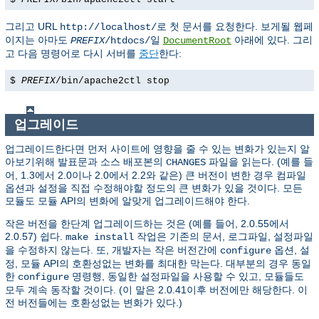
그리고 URL
로 첫 문서를 요청한다. 보게될 웹페
http://localhost/
이지는 아마도
일
아래에 있다. 그리
PREFIX
/htdocs/
DocumentRoot
고 다음 명령어로 다시 서버를
중단
한다:
$
PREFIX
/bin/apache2ctl stop
업그레이드
업그레이드한다면 먼저 사이트에 영향을 줄 수 있는 변화가 있는지 알
아보기위해 발표문과 소스 배포본의
파일을 읽는다. (예를 들
CHANGES
어, 1.3에서 2.0이나 2.0에서 2.2와 같은) 큰 버전이 변한 경우 컴파일
옵션과 설정을 직접 수정해야할 정도의 큰 변화가 있을 것이다. 모든
모듈도 모듈 API의 변화에 알맞게 업그레이드해야 한다.
작은 버전을 한단계 업그레이드하는 것은 (예를 들어, 2.0.55에서
2.0.57) 쉽다.
작업은 기존의 문서, 로그파일, 설정파일
make install
을 수정하지 않는다. 또, 개발자는 작은 버전간에
옵션, 설
configure
정, 모듈 API의 호환성없는 변화를 최대한 막는다. 대부분의 경우 동일
한
명령행, 동일한 설정파일을 사용할 수 있고, 모듈들도
configure
모두 계속 동작할 것이다. (이 말은 2.0.41이후 버전에만 해당한다. 이
전 버전들에는 호환성없는 변화가 있다.)