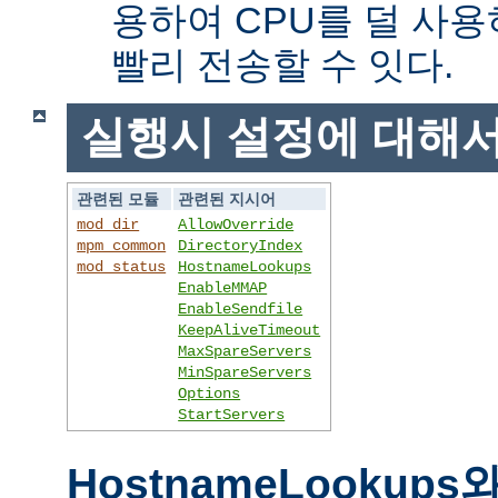
용하여 CPU를 덜 사용
빨리 전송할 수 잇다.
실행시 설정에 대해
관련된 모듈
관련된 지시어
mod_dir
AllowOverride
mpm_common
DirectoryIndex
mod_status
HostnameLookups
EnableMMAP
EnableSendfile
KeepAliveTimeout
MaxSpareServers
MinSpareServers
Options
StartServers
HostnameLookups