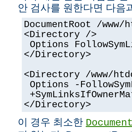
안 검사를 원한다면 다음과
DocumentRoot /www/h
<Directory />
Options FollowSymL
</Directory>
<Directory /www/htd
Options -FollowSym
+SymLinksIfOwnerMa
</Directory>
이 경우 최소한
Documen