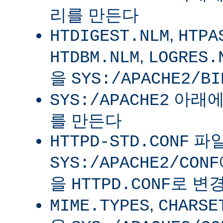
리를 만든다
,
HTDIGEST.NLM
HTPA
,
HTDBM.NLM
LOGRES.
을
SYS:/APACHE2/BI
아래
SYS:/APACHE2
를 만든다
파
HTTPD-STD.CONF
SYS:/APACHE2/CONF
을
로 변
HTTPD.CONF
,
MIME.TYPES
CHARSE