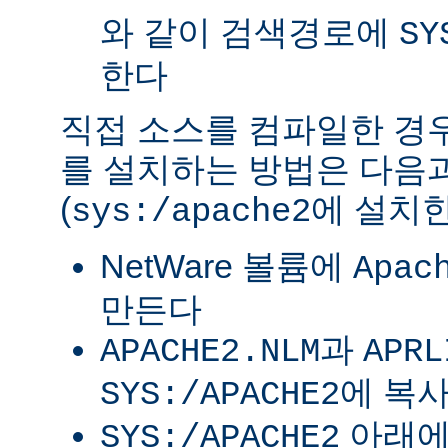
와 같이 검색경로에
SY
한다
직접 소스를 컴파일한 경우 
를 설치하는 방법은 다음
(
에 설치한
sys:/apache2
NetWare 볼륨에
Apac
만든다
과
APACHE2.NLM
APRL
에 복
SYS:/APACHE2
아래
SYS:/APACHE2