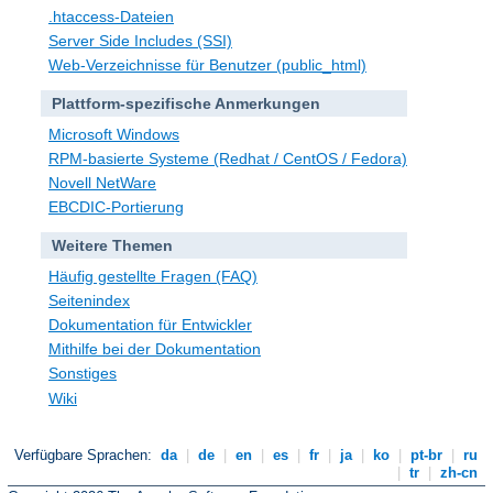
.htaccess-Dateien
Server Side Includes (SSI)
Web-Verzeichnisse für Benutzer (public_html)
Plattform-spezifische Anmerkungen
Microsoft Windows
RPM-basierte Systeme (Redhat / CentOS / Fedora)
Novell NetWare
EBCDIC-Portierung
Weitere Themen
Häufig gestellte Fragen (FAQ)
Seitenindex
Dokumentation für Entwickler
Mithilfe bei der Dokumentation
Sonstiges
Wiki
Verfügbare Sprachen:
da
|
de
|
en
|
es
|
fr
|
ja
|
ko
|
pt-br
|
ru
|
tr
|
zh-cn